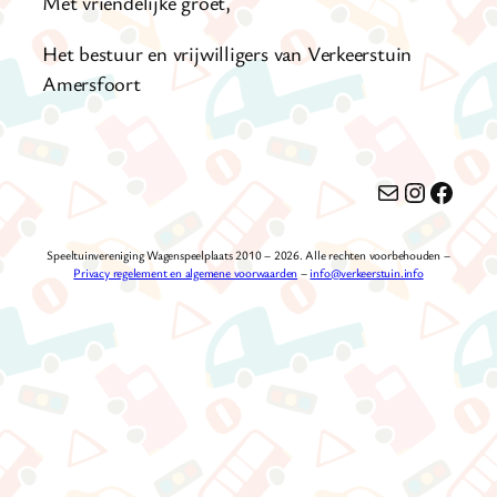
Met vriendelijke groet,
Het bestuur en vrijwilligers van Verkeerstuin
Amersfoort
E-mail
Instagr
Faceb
Speeltuinvereniging Wagenspeelplaats 2010 – 2026. Alle rechten voorbehouden –
Privacy regelement en algemene voorwaarden
–
info@verkeerstuin.info